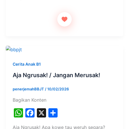
A
b
p
o
p
o
k
Cerita Anak B1
Aja Ngrusak! / Jangan Merusak!
penerjemahBBJT
/
10/02/2026
Bagikan Konten
W
F
X
S
h
a
h
Aja Ngrusak! Apa kowe tau weruh segara?