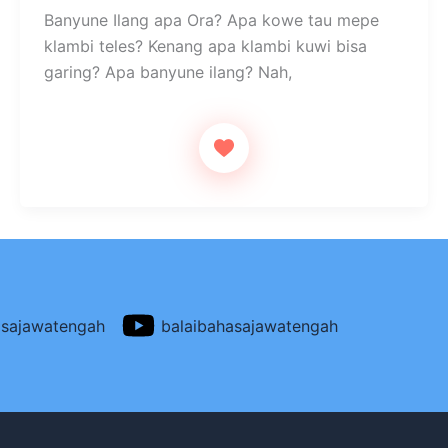
h
a
h
Banyune Ilang apa Ora? Apa kowe tau mepe
at
c
ar
klambi teles? Kenang apa klambi kuwi bisa
s
e
e
garing? Apa banyune ilang? Nah,
A
b
p
o
p
o
k
asajawatengah
balaibahasajawatengah