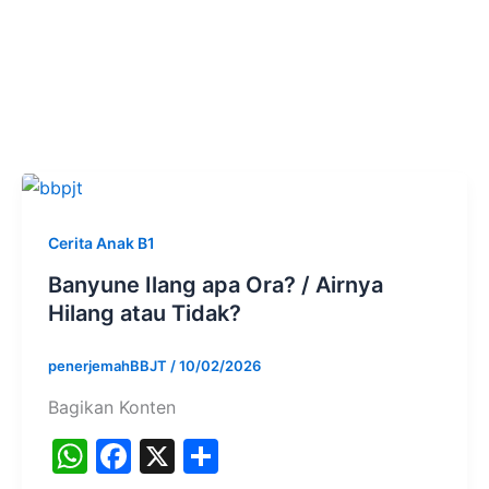
Cerita Anak B1
Banyune Ilang apa Ora? / Airnya
Hilang atau Tidak?
penerjemahBBJT
/
10/02/2026
Bagikan Konten
W
F
X
S