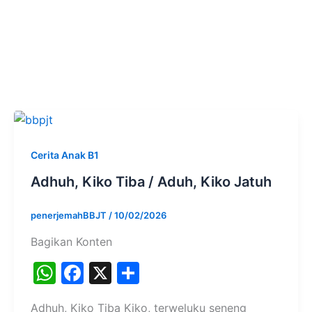
Cerita Anak B1
Adhuh, Kiko Tiba / Aduh, Kiko Jatuh
penerjemahBBJT
/
10/02/2026
Bagikan Konten
W
F
X
S
h
a
h
Adhuh, Kiko Tiba Kiko, terweluku seneng