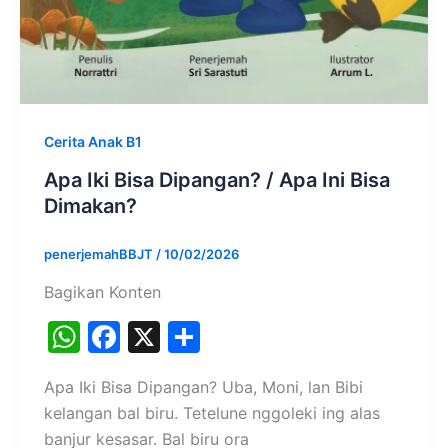
Cerita Anak B1
Apa Iki Bisa Dipangan? / Apa Ini Bisa
Dimakan?
penerjemahBBJT
/
10/02/2026
Bagikan Konten
W
F
X
S
h
a
h
Apa Iki Bisa Dipangan? Uba, Moni, lan Bibi
at
c
ar
kelangan bal biru. Tetelune nggoleki ing alas
s
e
e
banjur kesasar. Bal biru ora