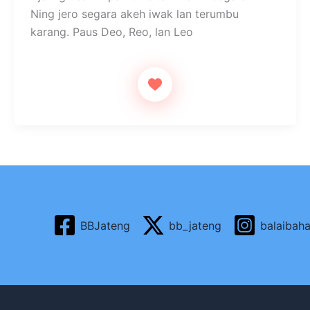
at
c
ar
Ning jero segara akeh iwak lan terumbu
s
e
e
karang. Paus Deo, Reo, lan Leo
A
b
p
o
p
o
k
BBJateng
bb_jateng
balaibah