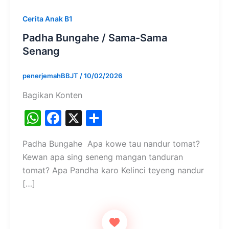
Cerita Anak B1
Padha Bungahe / Sama-Sama
Senang
penerjemahBBJT
/
10/02/2026
Bagikan Konten
W
F
X
S
h
a
h
Padha Bungahe Apa kowe tau nandur tomat?
at
c
ar
Kewan apa sing seneng mangan tanduran
s
e
e
tomat? Apa Pandha karo Kelinci teyeng nandur
A
b
[…]
p
o
p
o