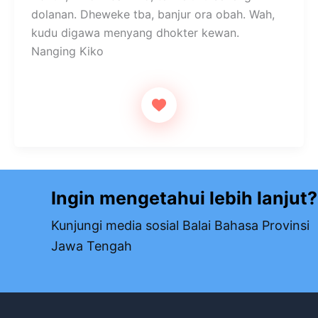
at
c
ar
dolanan. Dheweke tba, banjur ora obah. Wah,
s
e
e
kudu digawa menyang dhokter kewan.
A
b
Nanging Kiko
p
o
p
o
k
Ingin mengetahui lebih lanjut?
Kunjungi media sosial Balai Bahasa Provinsi
Jawa Tengah