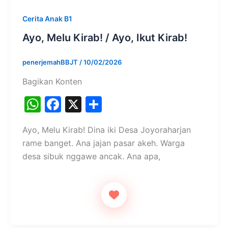
Cerita Anak B1
Ayo, Melu Kirab! / Ayo, Ikut Kirab!
penerjemahBBJT
/
10/02/2026
Bagikan Konten
W
F
X
S
h
a
h
Ayo, Melu Kirab! Dina iki Desa Joyoraharjan
at
c
ar
rame banget. Ana jajan pasar akeh. Warga
s
e
e
desa sibuk nggawe ancak. Ana apa,
A
b
p
o
p
o
k