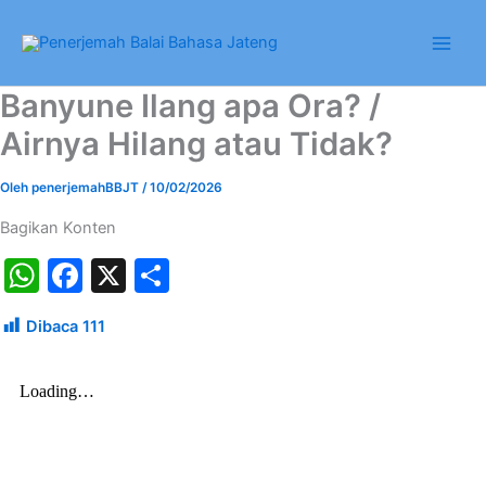
Lewati
ke
konten
Banyune Ilang apa Ora? /
Airnya Hilang atau Tidak?
Oleh
penerjemahBBJT
/
10/02/2026
Bagikan Konten
W
F
X
S
h
a
h
Dibaca
111
at
c
ar
s
e
e
A
b
p
o
p
o