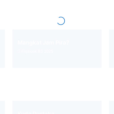
Mangkat Jam Pira?
Flipbook B3 2025
Kuda Pustaka