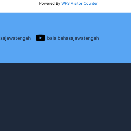
Powered By
WPS Visitor Counter
asajawatengah
balaibahasajawatengah