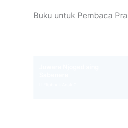
Buku untuk Pembaca Pra
Juwara Njoged sing
Sabenere
Flipbook Anak C