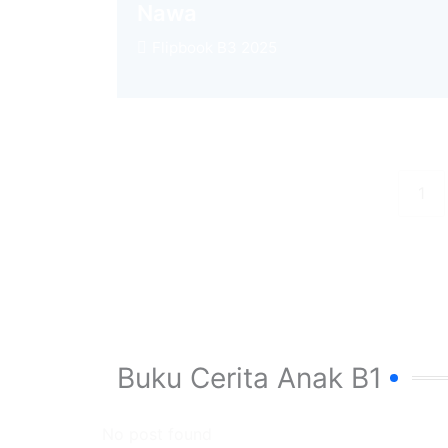
Nawa
Flipbook B3 2025
1
Buku Cerita Anak B1
No post found