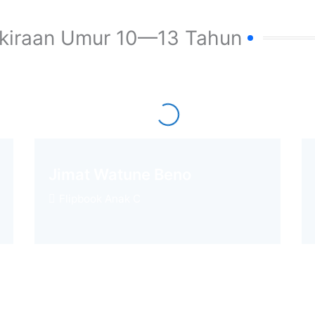
kiraan Umur 10—13 Tahun
Jimat Watune Beno
Flipbook Anak C