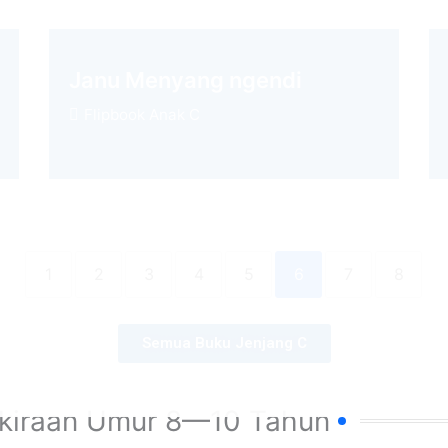
Janu Menyang ngendi
Flipbook Anak C
1
2
3
4
5
6
7
8
Semua Buku Jenjang C
kiraan Umur 8—10 Tahun