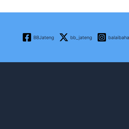
BBJateng
bb_jateng
balaibah