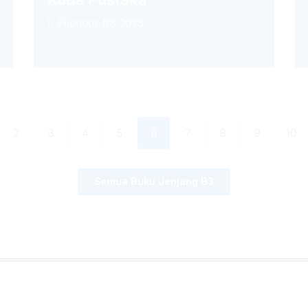
Flipbook B3 2025
2
3
4
5
6
7
8
9
10
Semua Buku Jenjang B3