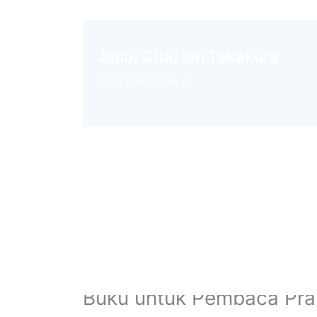
Janu, Gita, lan Takakura
Flipbook Anak C
Buku untuk Pembaca Pra