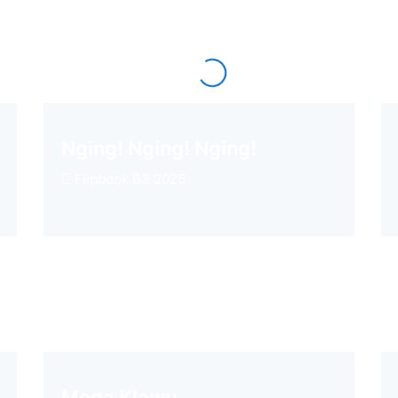
Nging! Nging! Nging!
Flipbook B3 2025
Mega Klawu