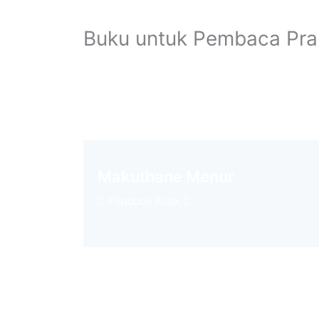
Buku untuk Pembaca Pra
Makuthane Menur
Flipbook Anak C