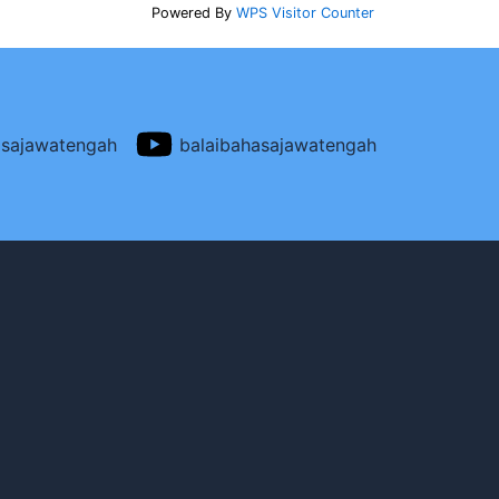
Powered By
WPS Visitor Counter
asajawatengah
balaibahasajawatengah