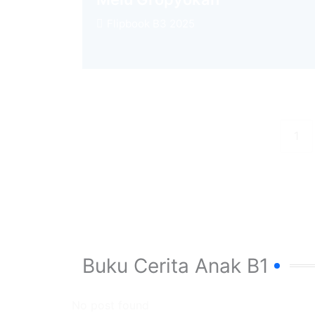
Flipbook B3 2025
1
Buku Cerita Anak B1
No post found