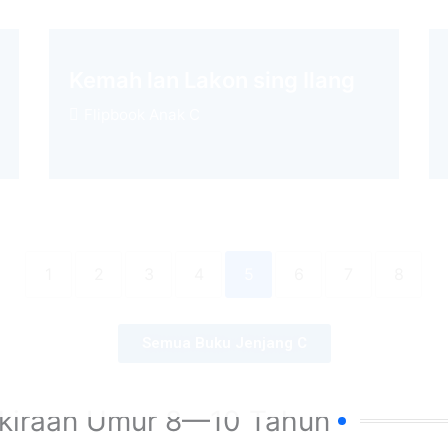
Kemah lan Lakon sing Ilang
Flipbook Anak C
1
2
3
4
5
6
7
8
Semua Buku Jenjang C
kiraan Umur 8—10 Tahun