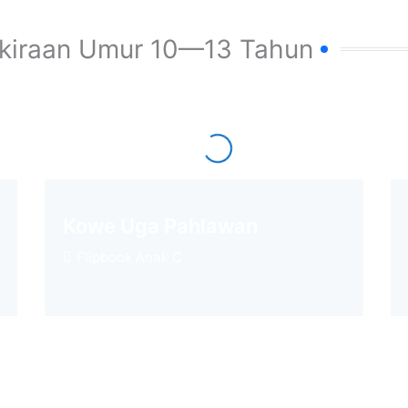
kiraan Umur 10—13 Tahun
Kowe Uga Pahlawan
Flipbook Anak C