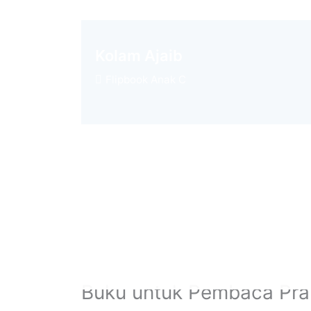
Kolam Ajaib
Flipbook Anak C
Buku untuk Pembaca Pra