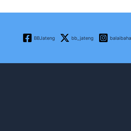
BBJateng
bb_jateng
balaibah