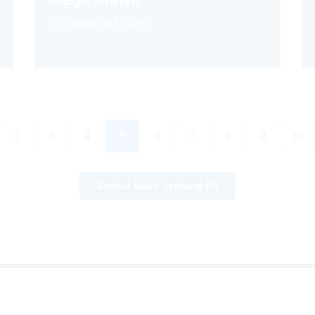
Flipbook B3 2025
2
3
4
5
6
7
8
9
10
Semua Buku Jenjang B3